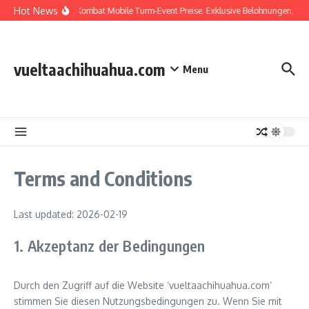
Skip to content
Hot News
Mortal Kombat Mobile Turm-Event Preise: Exklusive Belohnungen, Ch
vueltaachihuahua.com
Menu
Terms and Conditions
Last updated: 2026-02-19
1. Akzeptanz der Bedingungen
Durch den Zugriff auf die Website ‘vueltaachihuahua.com’
stimmen Sie diesen Nutzungsbedingungen zu. Wenn Sie mit