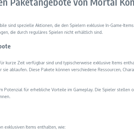
zten Paketangebote von Mortal Ko
e sind spezielle Aktionen, die den Spielern exklusive In-Game-Items
n, die durch reguläres Spielen nicht erhältlich sind.
bote
r kurze Zeit verfügbar sind und typischerweise exklusive Items entha
or sie ablaufen. Diese Pakete können verschiedene Ressourcen, Chara
em Potenzial für erhebliche Vorteile im Gameplay. Die Spieler stellen 
önnen.
n exklusiven Items enthalten, wie: