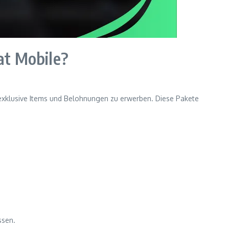
at Mobile?
, exklusive Items und Belohnungen zu erwerben. Diese Pakete
ssen.