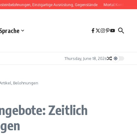
belohnungen, Einzigartige Ausrüstung, Gegenstände
Mortal Kombat Mobile zeitl
Sprache
Thursday, June 18, 2026
Artikel, Belohnungen
gebote: Zeitlich
ngen