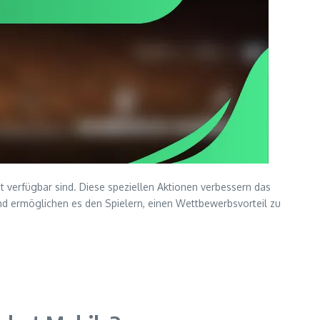
t verfügbar sind. Diese speziellen Aktionen verbessern das
 und ermöglichen es den Spielern, einen Wettbewerbsvorteil zu