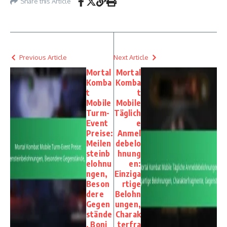
Share this Article
Previous Article
Next Article
Mortal
Mortal
Komba
Komba
t
t
Mobile
Mobile
Turm-
Täglich
Event
e
Preise:
Anmel
Meilen
debelo
steinb
hnung
elohnu
en:
ngen,
Einziga
Beson
rtige
dere
Belohn
Gegen
ungen,
stände
Charak
, Boni
terfra