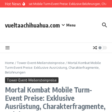
Skip to content
Hot News
Mortal Kombat Mobile Turm-Event Preise: Exklusive Belohnungen, Charakte
vueltaachihuahua.com
Menu
Home
/
Tower-Event-Meilensteinpreise
/
Mortal Kombat Mobile
Turm-Event Preise: Exklusive Ausrüstung, Charakterfragmente,
Belohnungen
Tower-Event-Meilensteinpreise
Mortal Kombat Mobile Turm-
Event Preise: Exklusive
Ausrüstung, Charakterfragmente,