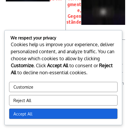
gment
e,
Gegen
stände
We respect your privacy
Cookies help us improve your experience, deliver
personalized content, and analyze traffic. You can
choose which cookies to allow by clicking
Als leidenschaftlicher Gamer und Schriftsteller
Customize
. Click
Accept All
to consent or
Reject
taucht Marcus Voss tief in die Welt von Mortal
All
to decline non-essential cookies.
Kombat Mobile ein und teilt Einblicke zu
täglichen Anmeldebelohnungen, Meilensteinen
Customize
bei Turmereignissen und exklusiven
Paketangeboten. Mit einem Gespür für
Reject All
Strategie und einer Liebe zum
Marcus Voss
Geschichtenerzählen hilft er den Spielern, ihr
Accept All
Spielerlebnis zu maximieren.